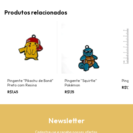
Produtos relacionados
Pingente "Pikachu de Boné"
Pingente ''Squirtle''
Pingen
Preto com Resina
Pokémon
R$1,15
R$1,45
R$1,15
Newsletter
Cadastre-se e receba nossas ofertas.